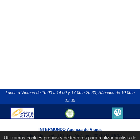
Lunes a Viernes de 10:00 a 14:00 y 17:00 a 20:30,
Sábados de 10:00 a
13:30
INTERMUNDO Agencia de Viajes
Avenida de la Libertad 81, Los Alcázares 30710 MURCIA
Utilizamos cookies propias y de terceros para realizar análisis de