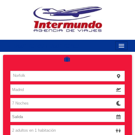
968170789 / 968170263
Inicio
Costas
Norfolk
Vuelos
Islas
Caribe
Grandes Viajes