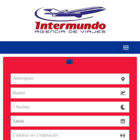
968170789 / 968170263
Inicio
Costas
Nottingham
Vuelos
Islas
Caribe
Grandes Viajes