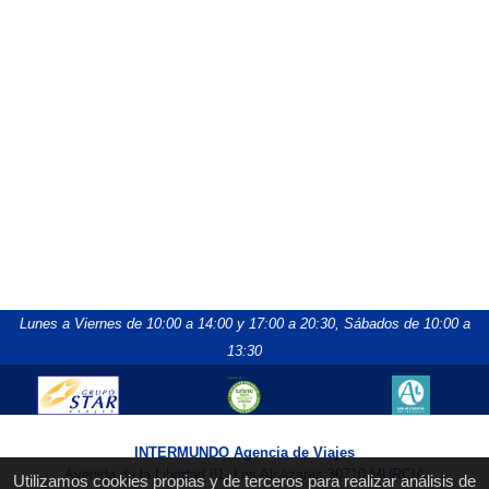
Lunes a Viernes de 10:00 a 14:00 y 17:00 a 20:30,
Sábados de 10:00 a
13:30
INTERMUNDO Agencia de Viajes
Avenida de la Libertad 81, Los Alcázares 30710 MURCIA
Utilizamos cookies propias y de terceros para realizar análisis de