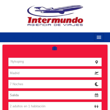
968170789 / 968170263
Inicio
Costas
Nykoping
Vuelos
Islas
Caribe
Grandes Viajes