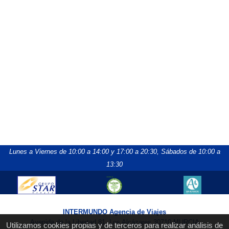
Lunes a Viernes de 10:00 a 14:00 y 17:00 a 20:30,
Sábados de 10:00 a
13:30
INTERMUNDO Agencia de Viajes
Avenida de la Libertad 81, Los Alcázares 30710 MURCIA
Utilizamos cookies propias y de terceros para realizar análisis de