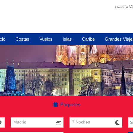
Lunes a Vi
icio
Costas
Vuelos
Islas
Caribe
Grandes Viaje
Paquetes
Madrid
7 Noches