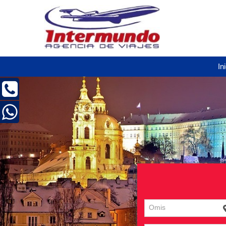
In
Omis