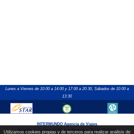
Lunes a Viernes de 10:00 a 14:00 y 17:00 a 20:30,
Sábados de 10:00 a
13:30
INTERMUNDO Agencia de Viajes
Avenida de la Libertad 81, Los Alcázares 30710 MURCIA
Utilizamos cookies propias y de terceros para realizar análisis de