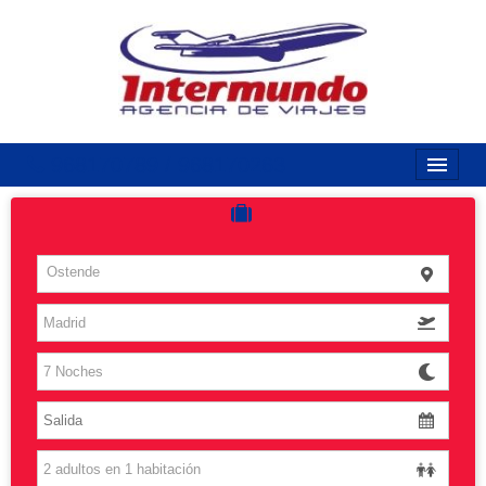
968170789 / 968170263
Inicio
Costas
Ostende
Vuelos
Islas
Caribe
Grandes Viajes