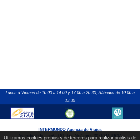
Lunes a Viernes de 10:00 a 14:00 y 17:00 a 20:30,
Sábados de 10:00 a
13:30
INTERMUNDO Agencia de Viajes
Avenida de la Libertad 81, Los Alcázares 30710 MURCIA
Utilizamos cookies propias y de terceros para realizar análisis de