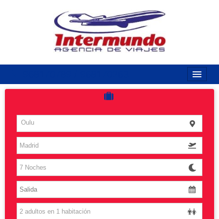
968170789 / 968170263
Inicio
Costas
Oulu
Vuelos
Islas
Caribe
Grandes Viajes