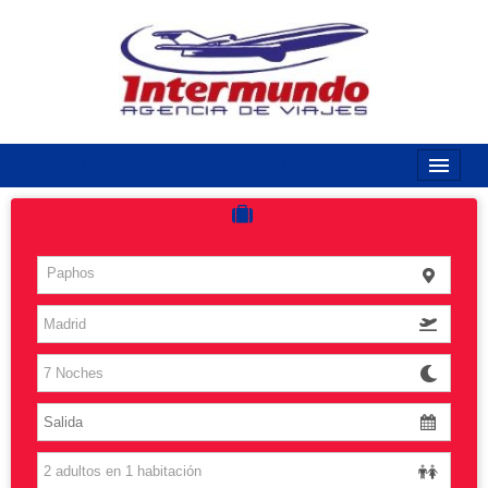
968170789 / 968170263
Inicio
Costas
Paphos
Vuelos
Islas
Caribe
Grandes Viajes