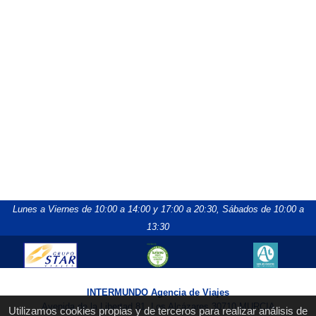
Lunes a Viernes de 10:00 a 14:00 y 17:00 a 20:30,
Sábados de 10:00 a
13:30
INTERMUNDO Agencia de Viajes
Avenida de la Libertad 81, Los Alcázares 30710 MURCIA
Utilizamos cookies propias y de terceros para realizar análisis de