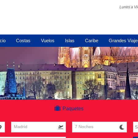
Lunes a Vi
icio
Costas
Vuelos
Islas
Caribe
Grandes Viaje
Paquetes
Madrid
7 Noches