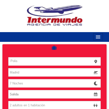
968170789 / 968170263
Inicio
Costas
Polis
Vuelos
Islas
Caribe
Grandes Viajes