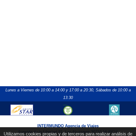
Lunes a Viernes de 10:00 a 14:00 y 17:00 a 20:30,
Sábados de 10:00 a
13:30
INTERMUNDO Agencia de Viajes
Avenida de la Libertad 81, Los Alcázares 30710 MURCIA
Utilizamos cookies propias y de terceros para realizar análisis de