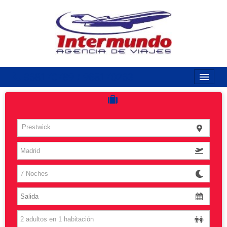
968170789 / 968170263
Inicio
Costas
Prestwick
Vuelos
Islas
Caribe
Grandes Viajes