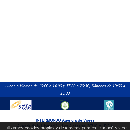
Lunes a Viernes de 10:00 a 14:00 y 17:00 a 20:30,
Sábados de 10:00 a
13:30
INTERMUNDO Agencia de Viajes
Avenida de la Libertad 81, Los Alcázares 30710 MURCIA
Utilizamos cookies propias y de terceros para realizar análisis de