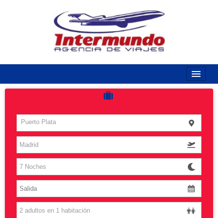
968170789 / 968170263
Inicio
Costas
Puerto Plata
Vuelos
Islas
Caribe
Grandes Viajes