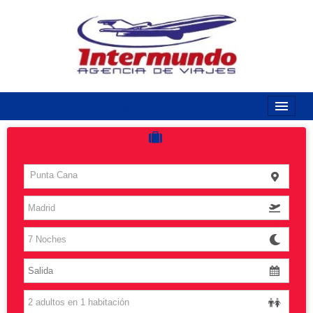
968170789 / 968170263
Inicio
Costas
Punta Cana
Vuelos
Islas
Caribe
Grandes Viajes