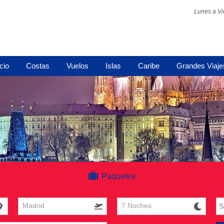
Lunes a Vi
icio
Costas
Vuelos
Islas
Caribe
Grandes Viaje
Paquetes
Madrid
7 Noches