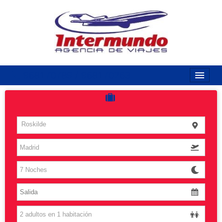
968170789 / 968170263
Inicio
Costas
Roskilde
Vuelos
Islas
Caribe
Grandes Viajes