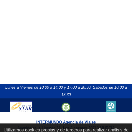
Lunes a Viernes de 10:00 a 14:00 y 17:00 a 20:30,
Sábados de 10:00 a
13:30
INTERMUNDO Agencia de Viajes
Avenida de la Libertad 81, Los Alcázares 30710 MURCIA
Utilizamos cookies propias y de terceros para realizar análisis de