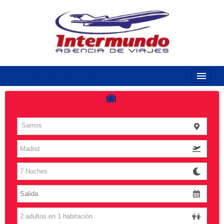
968170789 / 968170263
Inicio
Costas
Samos
Vuelos
Islas
Caribe
Grandes Viajes