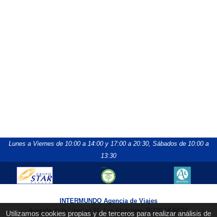
Lunes a Viernes de 10:00 a 14:00 y 17:00 a 20:30,
Sábados de 10:00 a
13:30
INTERMUNDO Agencia de Viajes
Avenida de la Libertad 81, Los Alcázares 30710 MURCIA
Utilizamos cookies propias y de terceros para realizar análisis de