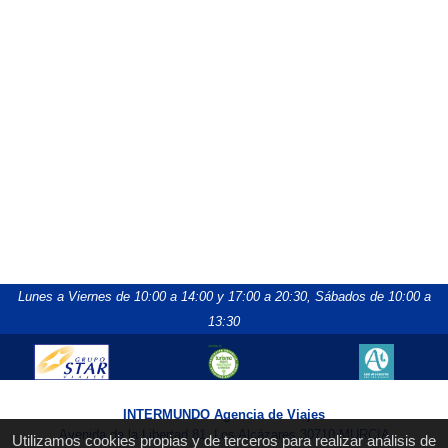
Lunes a Viernes de 10:00 a 14:00 y 17:00 a 20:30,
Sábados de 10:00 a
13:30
INTERMUNDO Agencia de Viajes
Avenida de la Libertad 81, Los Alcázares 30710 MURCIA
Utilizamos cookies propias y de terceros para realizar análisis de