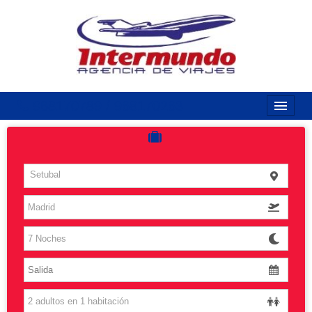
968170789 / 968170263
Inicio
Costas
Setubal
Vuelos
Islas
Caribe
Grandes Viajes