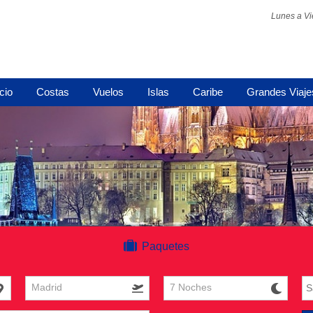
Lunes a Vi
icio
Costas
Vuelos
Islas
Caribe
Grandes Viaje
Paquetes
Madrid
7 Noches