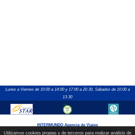
Lunes a Viernes de 10:00 a 14:00 y 17:00 a 20:30,
Sábados de 10:00 a
13:30
INTERMUNDO Agencia de Viajes
Avenida de la Libertad 81, Los Alcázares 30710 MURCIA
Utilizamos cookies propias y de terceros para realizar análisis de