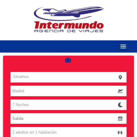
968170789 / 968170263
Inicio
Costas
Skiathos
Vuelos
Islas
Caribe
Grandes Viajes