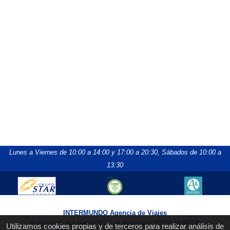
Lunes a Viernes de 10:00 a 14:00 y 17:00 a 20:30,
Sábados de 10:00 a
13:30
INTERMUNDO Agencia de Viajes
Avenida de la Libertad 81, Los Alcázares 30710 MURCIA
Utilizamos cookies propias y de terceros para realizar análisis de