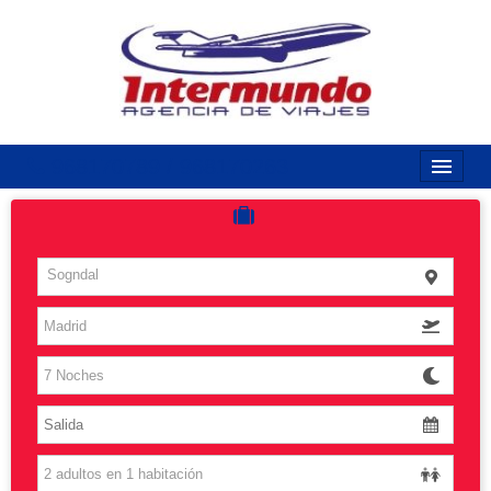
968170789 / 968170263
Inicio
Costas
Sogndal
Vuelos
Islas
Caribe
Grandes Viajes