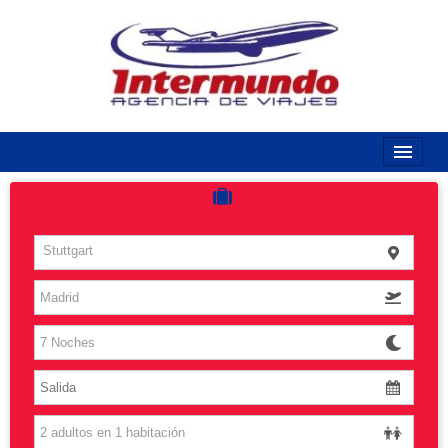
968170789 / 968170263
Inicio
Costas
Stuttgart
Vuelos
Islas
Caribe
Grandes Viajes