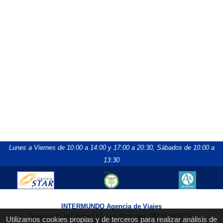
Lunes a Viernes de 10:00 a 14:00 y 17:00 a 20:30,
Sábados de 10:00 a
13:30
INTERMUNDO Agencia de Viajes
Avenida de la Libertad 81, Los Alcázares 30710 MURCIA
Utilizamos cookies propias y de terceros para realizar análisis de