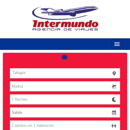
968170789 / 968170263
Inicio
Costas
Tallaght
Vuelos
Islas
Caribe
Grandes Viajes