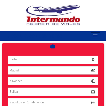
968170789 / 968170263
Inicio
Costas
Telford
Vuelos
Islas
Caribe
Grandes Viajes