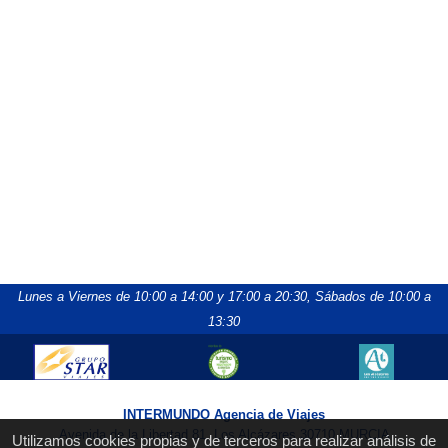
Lunes a Viernes de 10:00 a 14:00 y 17:00 a 20:30,
Sábados de 10:00 a
13:30
INTERMUNDO Agencia de Viajes
Avenida de la Libertad 81, Los Alcázares 30710 MURCIA
Utilizamos cookies propias y de terceros para realizar análisis de