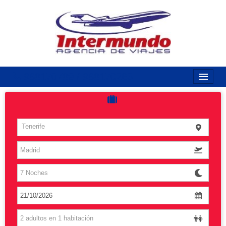
968170789 / 968170263
Inicio
Costas
Tenerife
Vuelos
Islas
Caribe
Grandes Viajes