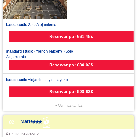
basic studio
Solo Alojamiento
Reservar
por
661.48€
standard studio ( french balcony )
Solo
Alojamiento
Reservar
por
680.02€
basic studio
Alojamiento y desayuno
Reservar
por
809.82€
Ver más tarifas
Marte
02
C/ DR. INGRAM, 20.