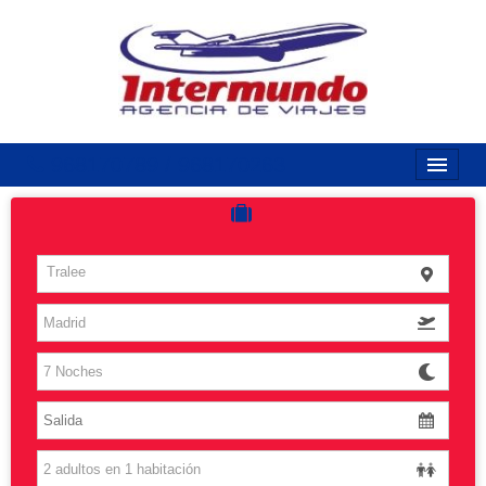
968170789 / 968170263
Inicio
Costas
Tralee
Vuelos
Islas
Caribe
Grandes Viajes