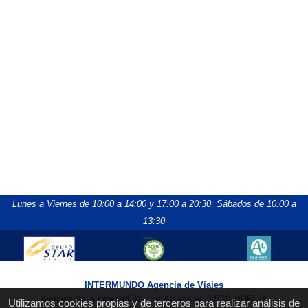
Lunes a Viernes de 10:00 a 14:00 y 17:00 a 20:30,
Sábados de 10:00 a
13:30
INTERMUNDO Agencia de Viajes
Avenida de la Libertad 81, Los Alcázares 30710 MURCIA
Utilizamos cookies propias y de terceros para realizar análisis de