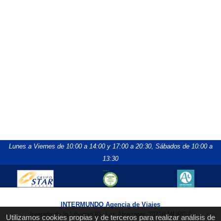
Lunes a Viernes de 10:00 a 14:00 y 17:00 a 20:30,
Sábados de 10:00 a
13:30
INTERMUNDO Agencia de Viajes
Avenida de la Libertad 81, Los Alcázares 30710 MURCIA
Utilizamos cookies propias y de terceros para realizar análisis de