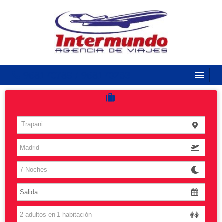
968170789 / 968170263
Inicio
Costas
Trapani
Vuelos
Islas
Caribe
Grandes Viajes