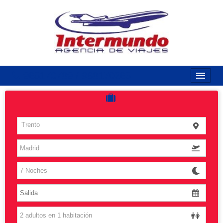
968170789 / 968170263
Inicio
Costas
Trento
Vuelos
Islas
Caribe
Grandes Viajes