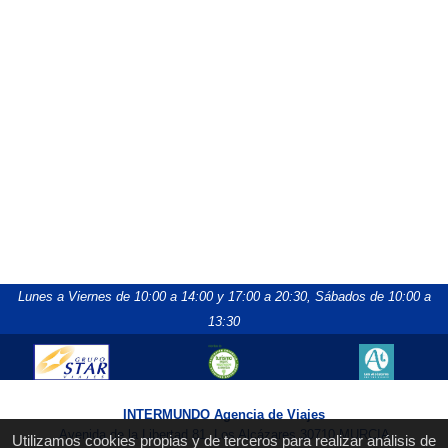
Lunes a Viernes de 10:00 a 14:00 y 17:00 a 20:30,
Sábados de 10:00 a
13:30
INTERMUNDO Agencia de Viajes
Avenida de la Libertad 81, Los Alcázares 30710 MURCIA
Utilizamos cookies propias y de terceros para realizar análisis de