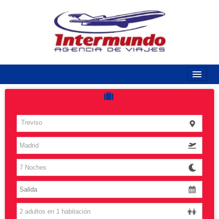
968170789 / 968170263
Inicio
Costas
Treviso
Vuelos
Islas
Caribe
Grandes Viajes