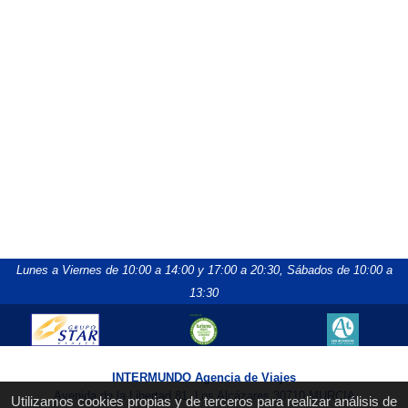
Lunes a Viernes de 10:00 a 14:00 y 17:00 a 20:30,
Sábados de 10:00 a
13:30
INTERMUNDO Agencia de Viajes
Avenida de la Libertad 81, Los Alcázares 30710 MURCIA
Utilizamos cookies propias y de terceros para realizar análisis de