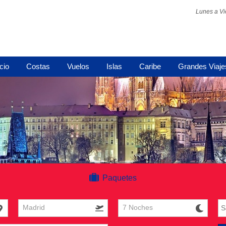
Lunes a Vi
icio
Costas
Vuelos
Islas
Caribe
Grandes Viaje
Paquetes
Madrid
7 Noches