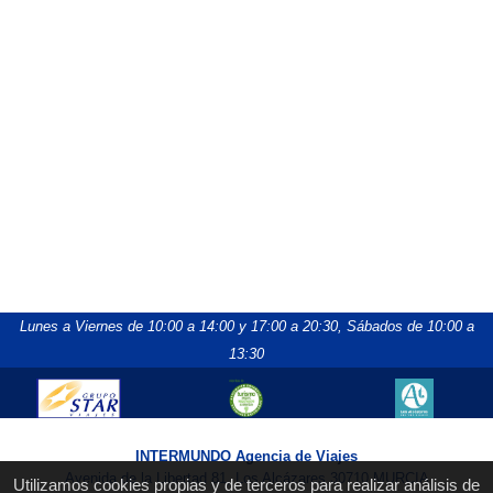
Lunes a Viernes de 10:00 a 14:00 y 17:00 a 20:30,
Sábados de 10:00 a
13:30
INTERMUNDO Agencia de Viajes
Avenida de la Libertad 81, Los Alcázares 30710 MURCIA
Utilizamos cookies propias y de terceros para realizar análisis de