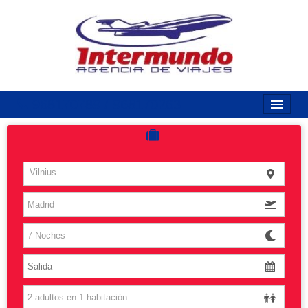
968170789 / 968170263
Inicio
Costas
Vilnius
Vuelos
Islas
Caribe
Grandes Viajes