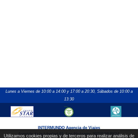
Lunes a Viernes de 10:00 a 14:00 y 17:00 a 20:30,
Sábados de 10:00 a
13:30
INTERMUNDO Agencia de Viajes
Avenida de la Libertad 81, Los Alcázares 30710 MURCIA
Utilizamos cookies propias y de terceros para realizar análisis de