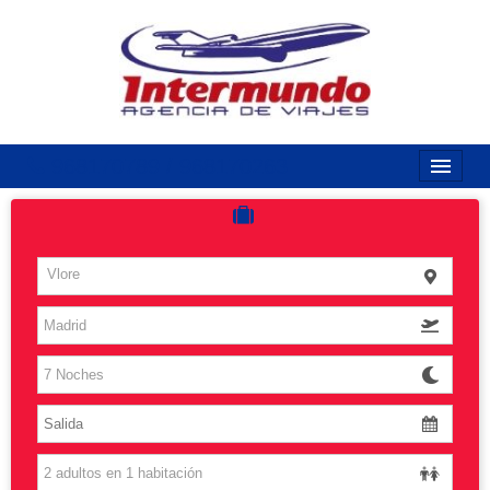
968170789 / 968170263
Inicio
Costas
Vlore
Vuelos
Islas
Caribe
Grandes Viajes