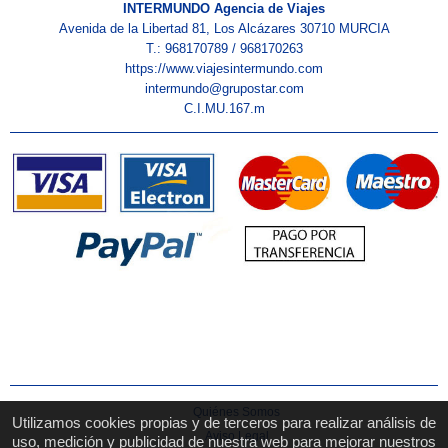
INTERMUNDO Agencia de Viajes
Avenida de la Libertad 81, Los Alcázares 30710 MURCIA
T.: 968170789 / 968170263
https://www.viajesintermundo.com
intermundo@grupostar.com
C.I.MU.167.m
Quiénes Somos
Utilizamos cookies propias y de terceros para realizar análisis de
Aviso Legal
uso, medición y publicidad de nuestra web para mejorar nuestros