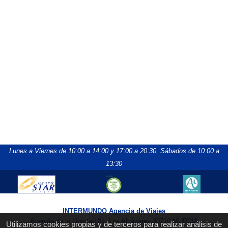
Lunes a Viernes de 10:00 a 14:00 y 17:00 a 20:30,
Sábados de 10:00 a
13:30
INTERMUNDO Agencia de Viajes
Avenida de la Libertad 81, Los Alcázares 30710 MURCIA
Utilizamos cookies propias y de terceros para realizar análisis de