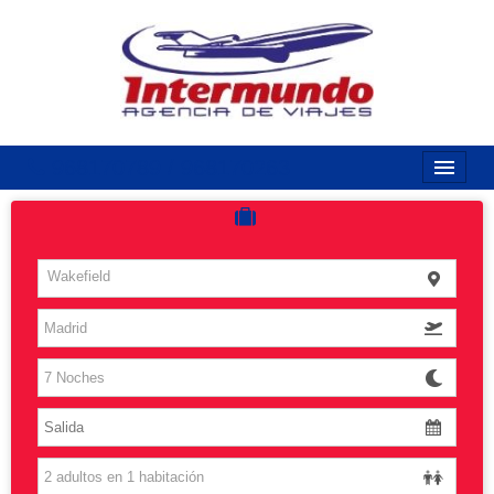
968170789 / 968170263
Inicio
Costas
Wakefield
Vuelos
Islas
Caribe
Grandes Viajes