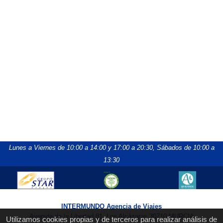
Lunes a Viernes de 10:00 a 14:00 y 17:00 a 20:30,
Sábados de 10:00 a
13:30
INTERMUNDO Agencia de Viajes
Avenida de la Libertad 81, Los Alcázares 30710 MURCIA
Utilizamos cookies propias y de terceros para realizar análisis de