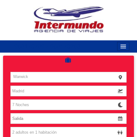
968170789 / 968170263
Inicio
Costas
Warwick
Vuelos
Islas
Caribe
Grandes Viajes