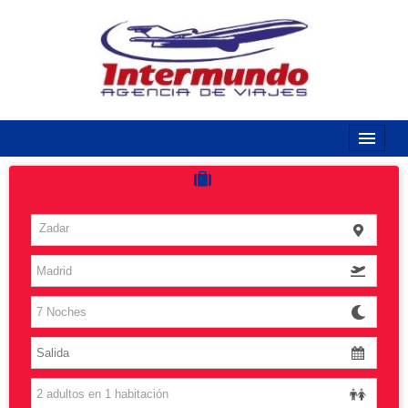
968170789 / 968170263
Inicio
Costas
Zadar
Vuelos
Islas
Caribe
Grandes Viajes