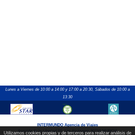
Lunes a Viernes de 10:00 a 14:00 y 17:00 a 20:30,
Sábados de 10:00 a
13:30
INTERMUNDO Agencia de Viajes
Avenida de la Libertad 81, Los Alcázares 30710 MURCIA
Utilizamos cookies propias y de terceros para realizar análisis de