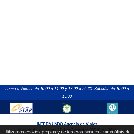
Lunes a Viernes de 10:00 a 14:00 y 17:00 a 20:30,
Sábados de 10:00 a
13:30
INTERMUNDO Agencia de Viajes
Avenida de la Libertad 81, Los Alcázares 30710 MURCIA
Utilizamos cookies propias y de terceros para realizar análisis de