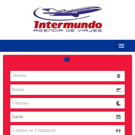
968170789 / 968170263
Inicio
Costas
Destino
Vuelos
Islas
Caribe
Grandes Viajes