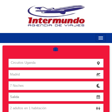
968170789 / 968170263
Inicio
Costas
Circuitos Uganda
Vuelos
Islas
Caribe
Grandes Viajes