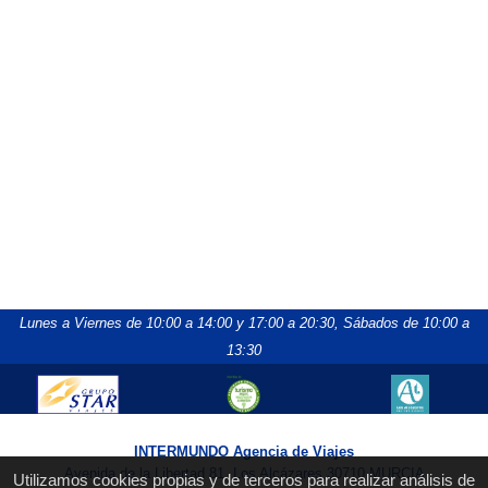
Lunes a Viernes de 10:00 a 14:00 y 17:00 a 20:30,
Sábados de 10:00 a
13:30
INTERMUNDO Agencia de Viajes
Avenida de la Libertad 81, Los Alcázares 30710 MURCIA
Utilizamos cookies propias y de terceros para realizar análisis de