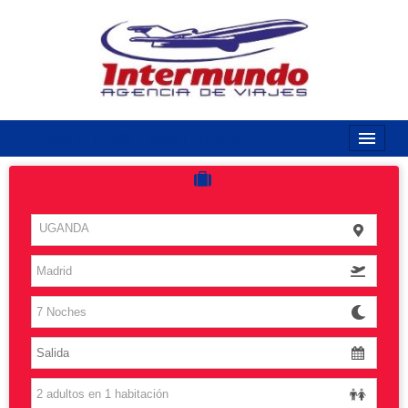
968170789 / 968170263
Inicio
Costas
UGANDA
Vuelos
Islas
Caribe
Grandes Viajes