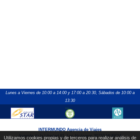
Lunes a Viernes de 10:00 a 14:00 y 17:00 a 20:30,
Sábados de 10:00 a
13:30
INTERMUNDO Agencia de Viajes
Avenida de la Libertad 81, Los Alcázares 30710 MURCIA
Utilizamos cookies propias y de terceros para realizar análisis de