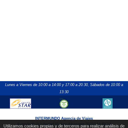
Lunes a Viernes de 10:00 a 14:00 y 17:00 a 20:30,
Sábados de 10:00 a
13:30
INTERMUNDO Agencia de Viajes
Avenida de la Libertad 81, Los Alcázares 30710 MURCIA
Utilizamos cookies propias y de terceros para realizar análisis de