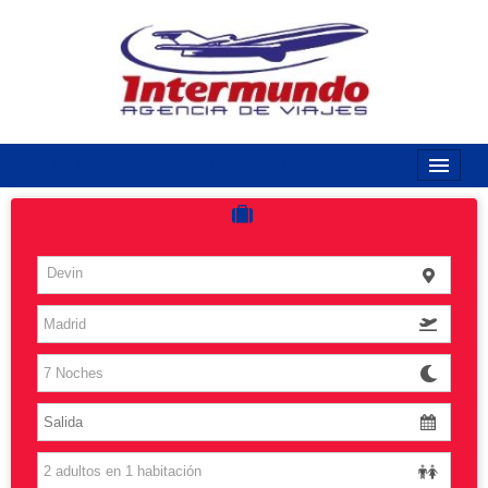
968170789 / 968170263
Inicio
Costas
Devin
Vuelos
Islas
Caribe
Grandes Viajes