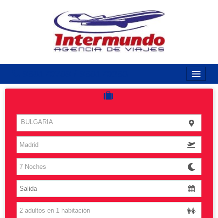
968170789 / 968170263
Inicio
Costas
BULGARIA
Vuelos
Islas
Caribe
Grandes Viajes