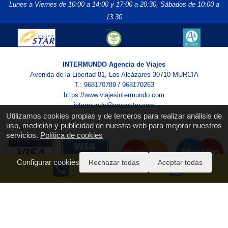
Lunes a Viernes de 10:00 a 14:00 y 17:00 a 20:30,
Sábados de 10:00 a
13:30
INTERMUNDO Agencia de Viajes
Avenida de la Libertad 81, Los Alcázares 30710 MURCIA
T.: 968170789 / 968170263
https://www.viajesintermundo.com
intermundo@grupostar.com
Utilizamos cookies propias y de terceros para realizar análisis de
C.I.MU.167.m
uso, medición y publicidad de nuestra web para mejorar nuestros
servicios.
Política de cookies
Configurar cookies
Rechazar todas
Aceptar todas