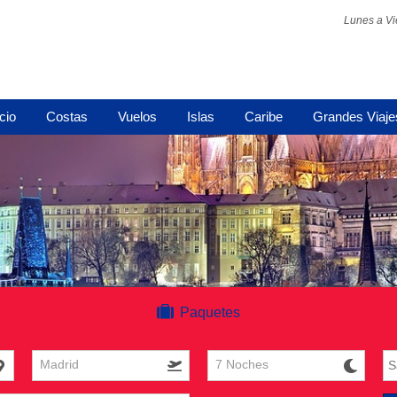
Lunes a Vi
icio
Costas
Vuelos
Islas
Caribe
Grandes Viaje
Paquetes
Madrid
7 Noches