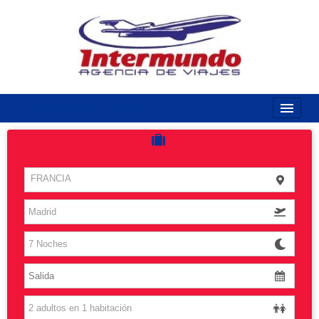
968170789 / 968170263
Inicio
Costas
FRANCIA
Vuelos
Islas
Caribe
Grandes Viajes