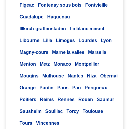
Figeac
Fontenay sous bois
Fontvieille
Guadalupe
Haguenau
Illkirch-graffenstaden
Le blanc mesnil
Libourne
Lille
Limoges
Lourdes
Lyon
Magny-cours
Marne la vallee
Marsella
Menton
Metz
Monaco
Montpellier
Mougins
Mulhouse
Nantes
Niza
Obernai
Orange
Pantin
Paris
Pau
Perigueux
Poitiers
Reims
Rennes
Rouen
Saumur
Sausheim
Souillac
Torcy
Toulouse
Tours
Vincennes