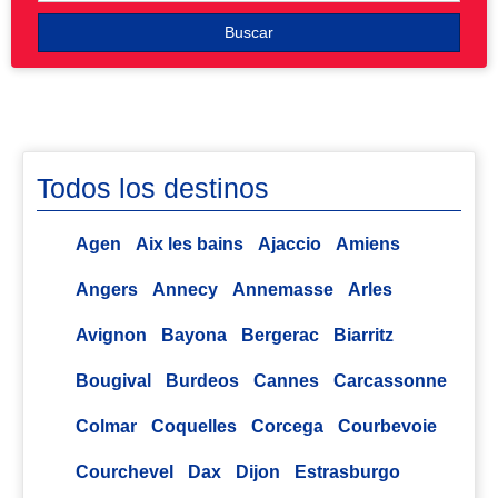
Buscar
Todos los destinos
Agen
Aix les bains
Ajaccio
Amiens
Angers
Annecy
Annemasse
Arles
Avignon
Bayona
Bergerac
Biarritz
Bougival
Burdeos
Cannes
Carcassonne
Colmar
Coquelles
Corcega
Courbevoie
Courchevel
Dax
Dijon
Estrasburgo