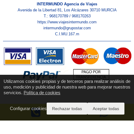
INTERMUNDO Agencia de Viajes
Avenida de la Libertad 81, Los Alcázares 30710 MURCIA
T.: 968170789 / 968170263
https://www.viajesintermundo.com
intermundo@grupostar.com
C.I.MU.167.m
Utilizamos cookies propias y de terceros para realizar análisis de
uso, medición y publicidad de nuestra web para mejorar nuestros
servicios.
Política de cookies
Configurar cookies
Rechazar todas
Aceptar todas
Quiénes Somos
Aviso Legal