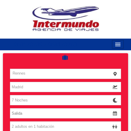
968170789 / 968170263
Inicio
Costas
Rennes
Vuelos
Islas
Caribe
Grandes Viajes