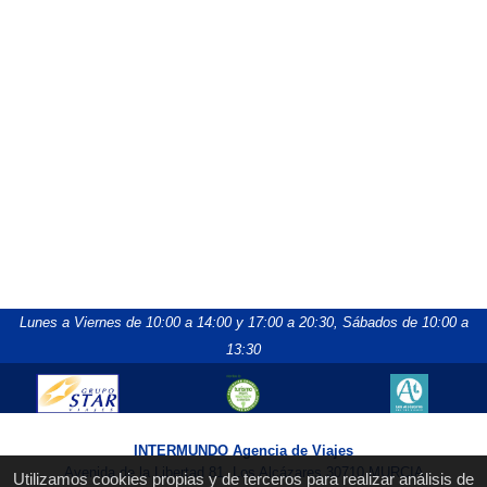
Lunes a Viernes de 10:00 a 14:00 y 17:00 a 20:30,
Sábados de 10:00 a
13:30
INTERMUNDO Agencia de Viajes
Avenida de la Libertad 81, Los Alcázares 30710 MURCIA
Utilizamos cookies propias y de terceros para realizar análisis de