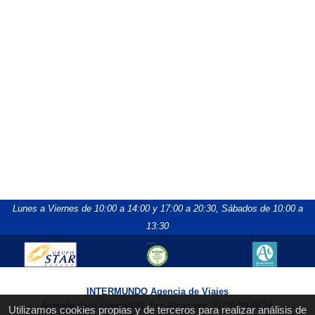
Lunes a Viernes de 10:00 a 14:00 y 17:00 a 20:30,
Sábados de 10:00 a
13:30
INTERMUNDO Agencia de Viajes
Avenida de la Libertad 81, Los Alcázares 30710 MURCIA
Utilizamos cookies propias y de terceros para realizar análisis de