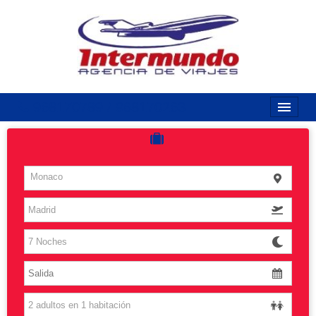
968170789 / 968170263
Inicio
Costas
Monaco
Vuelos
Islas
Caribe
Grandes Viajes