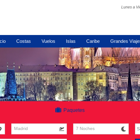
Lunes a Vi
icio
Costas
Vuelos
Islas
Caribe
Grandes Viaje
Paquetes
Madrid
7 Noches