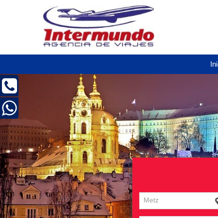
In
Metz