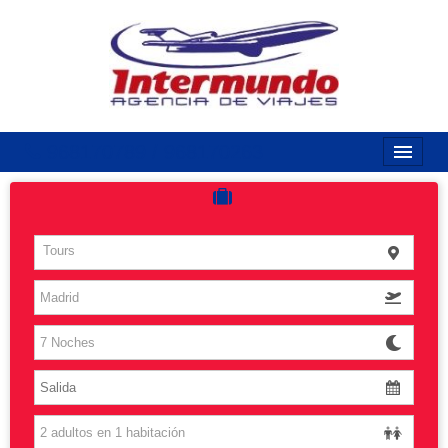
968170789 / 968170263
Inicio
Costas
Tours
Vuelos
Islas
Caribe
Grandes Viajes