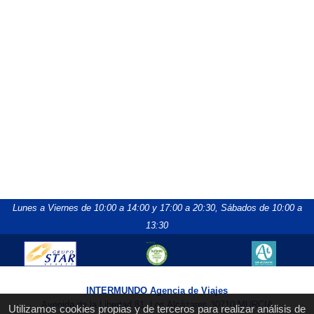
Lunes a Viernes de 10:00 a 14:00 y 17:00 a 20:30,
Sábados de 10:00 a
13:30
INTERMUNDO Agencia de Viajes
Avenida de la Libertad 81, Los Alcázares 30710 MURCIA
Utilizamos cookies propias y de terceros para realizar análisis de