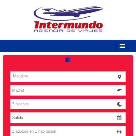
968170789 / 968170263
Inicio
Costas
Mougins
Vuelos
Islas
Caribe
Grandes Viajes