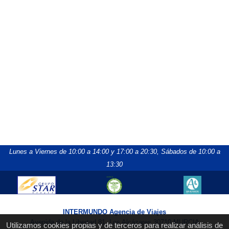
Lunes a Viernes de 10:00 a 14:00 y 17:00 a 20:30,
Sábados de 10:00 a
13:30
INTERMUNDO Agencia de Viajes
Avenida de la Libertad 81, Los Alcázares 30710 MURCIA
Utilizamos cookies propias y de terceros para realizar análisis de