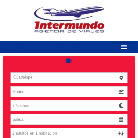
968170789 / 968170263
Inicio
Costas
Guadalupe
Vuelos
Islas
Caribe
Grandes Viajes