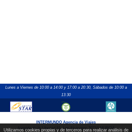
Lunes a Viernes de 10:00 a 14:00 y 17:00 a 20:30,
Sábados de 10:00 a
13:30
INTERMUNDO Agencia de Viajes
Avenida de la Libertad 81, Los Alcázares 30710 MURCIA
Utilizamos cookies propias y de terceros para realizar análisis de