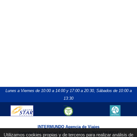
Lunes a Viernes de 10:00 a 14:00 y 17:00 a 20:30,
Sábados de 10:00 a
13:30
INTERMUNDO Agencia de Viajes
Avenida de la Libertad 81, Los Alcázares 30710 MURCIA
Utilizamos cookies propias y de terceros para realizar análisis de