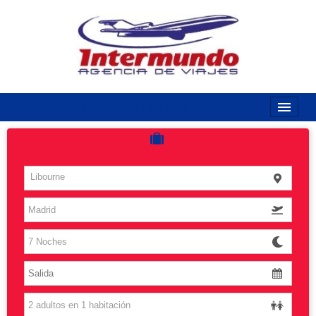
968170789 / 968170263
Inicio
Costas
Libourne
Vuelos
Islas
Caribe
Grandes Viajes