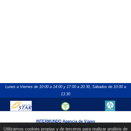
Lunes a Viernes de 10:00 a 14:00 y 17:00 a 20:30,
Sábados de 10:00 a
13:30
INTERMUNDO Agencia de Viajes
Avenida de la Libertad 81, Los Alcázares 30710 MURCIA
Utilizamos cookies propias y de terceros para realizar análisis de