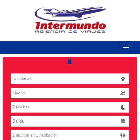
968170789 / 968170263
Inicio
Costas
Sandanski
Vuelos
Islas
Caribe
Grandes Viajes